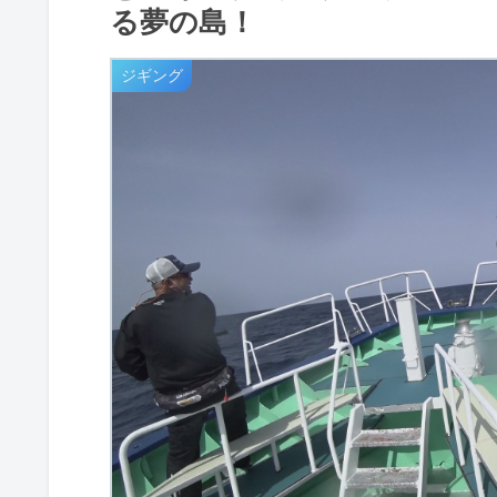
る夢の島！
ジギング