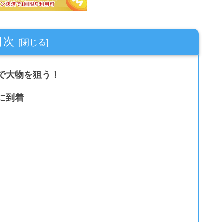
目次
で大物を狙う！
に到着