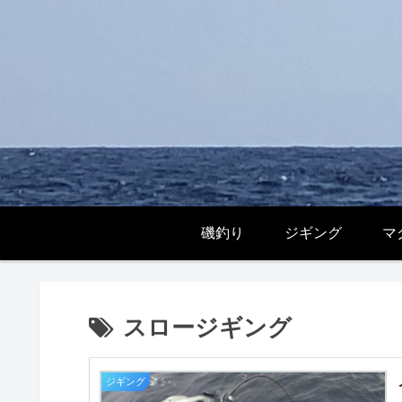
磯釣り
ジギング
マ
スロージギング
ジギング