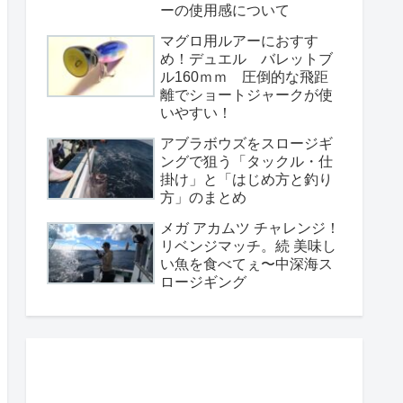
ーの使用感について
マグロ用ルアーにおすす
め！デュエル バレットブ
ル160ｍｍ 圧倒的な飛距
離でショートジャークが使
いやすい！
アブラボウズをスロージギ
ングで狙う「タックル・仕
掛け」と「はじめ方と釣り
方」のまとめ
メガ アカムツ チャレンジ！
リベンジマッチ。続 美味し
い魚を食べてぇ〜中深海ス
ロージギング