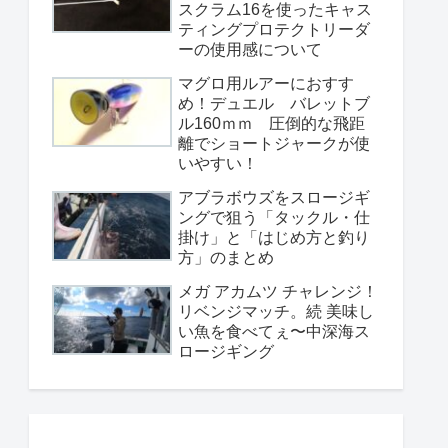
スクラム16を使ったキャス
ティングプロテクトリーダ
ーの使用感について
マグロ用ルアーにおすす
め！デュエル バレットブ
ル160ｍｍ 圧倒的な飛距
離でショートジャークが使
いやすい！
アブラボウズをスロージギ
ングで狙う「タックル・仕
掛け」と「はじめ方と釣り
方」のまとめ
メガ アカムツ チャレンジ！
リベンジマッチ。続 美味し
い魚を食べてぇ〜中深海ス
ロージギング